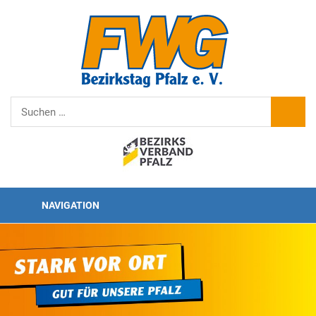
Zum
Inhalt
FWG
springen
Bezirkstag
Pfalz
Suchen
SUCHE
nach:
NAVIGATION